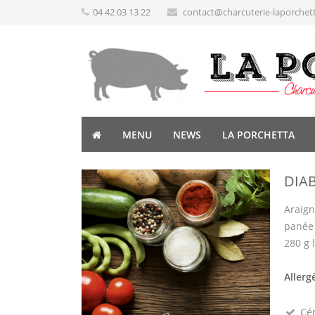
04 42 03 13 22
contact@charcuterie-laporchet
MENU
NEWS
LA PORCHETTA
DIA
Araign
panée 
280 g 
Allerg
Cé