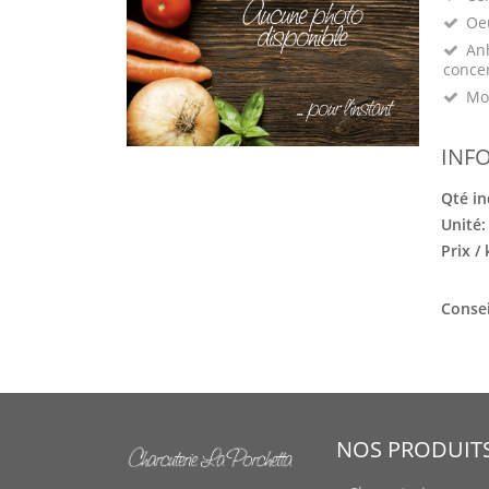
Oeu
Anh
conce
Mo
INF
Qté in
Unité
Prix /
Consei
NOS PRODUIT