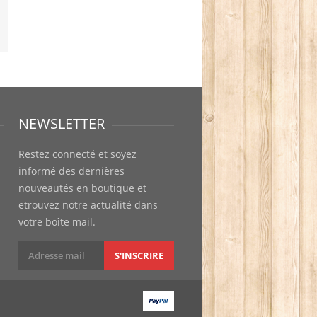
NEWSLETTER
Restez connecté et soyez
informé des dernières
nouveautés en boutique et
etrouvez notre actualité dans
votre boîte mail.
S'INSCRIRE