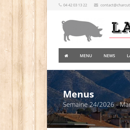
04 42 03 13 22
contact@charcute
MENU
NEWS
L
Menus
Semaine 24/2026 - Ma