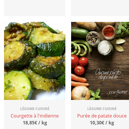
LÉGUME CUISINÉ
LÉGUME CUISINÉ
Courgette à l'indienne
Purée de patate douce
18,85€ / kg
10,30€ / kg