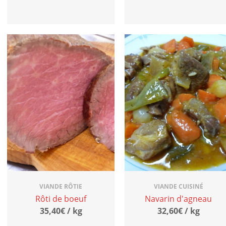
VIANDE RÔTIE
VIANDE CUISINÉ
Rôti de boeuf
Navarin d'agneau
35,40€ / kg
32,60€ / kg