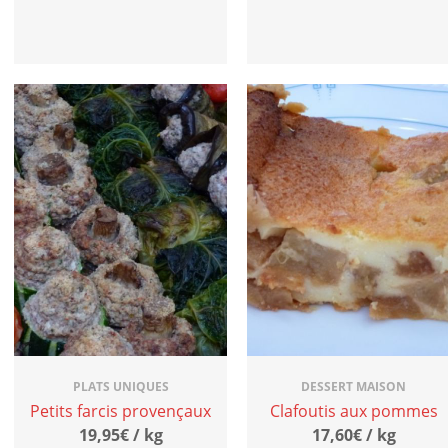
PLATS UNIQUES
DESSERT MAISON
Petits farcis provençaux
Clafoutis aux pommes
19,95€ / kg
17,60€ / kg