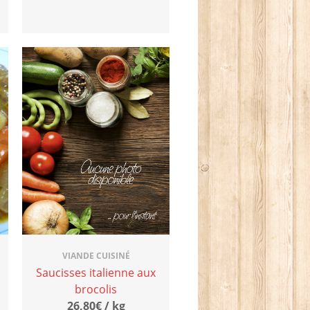
VIANDE CUISINÉ
Saucisses italienne aux
brocolis
26,80€ / kg