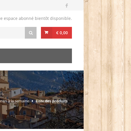
re espace abonné bientôt disponible.
€ 0,00
nus à la semaine
Liste des produits