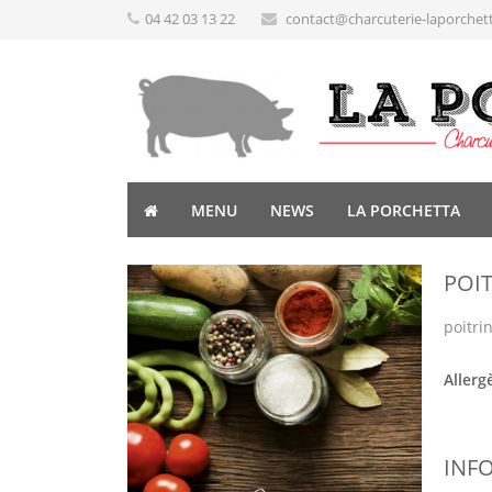
04 42 03 13 22
contact@charcuterie-laporchet
MENU
NEWS
LA PORCHETTA
POIT
poitri
Allerg
INF