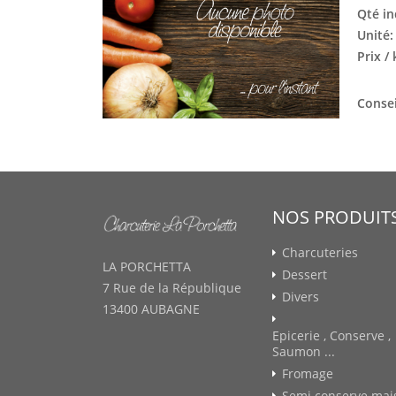
Qté in
Unité
Prix /
Consei
NOS PRODUIT
Charcuteries
LA PORCHETTA
Dessert
7 Rue de la République
Divers
13400 AUBAGNE
Epicerie , Conserve ,
Saumon ...
Fromage
Semi conserve mai