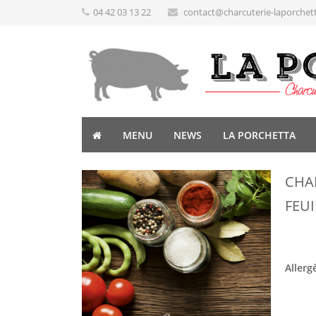
04 42 03 13 22
contact@charcuterie-laporchet
MENU
NEWS
LA PORCHETTA
CHA
FEUI
Allerg