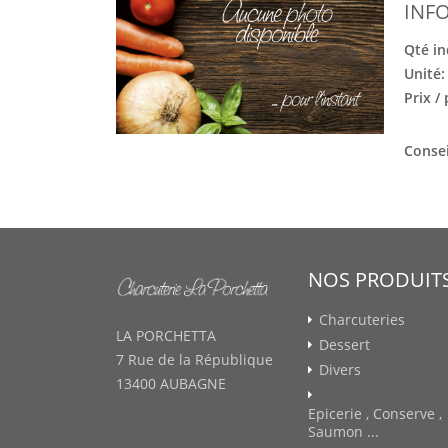
INF
Qté in
Unité
Prix /
Consei
NOS PRODUIT
Charcuteries
LA PORCHETTA
Dessert
7 Rue de la République
Divers
13400 AUBAGNE
Epicerie , Conserve ,
Saumon ...