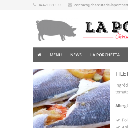
04 42 03 13 22
contact@charcuterie-laporchet
MENU
NEWS
LA PORCHETTA
FIL
Ingréd
tomate,
Allerg
Poi
Anh