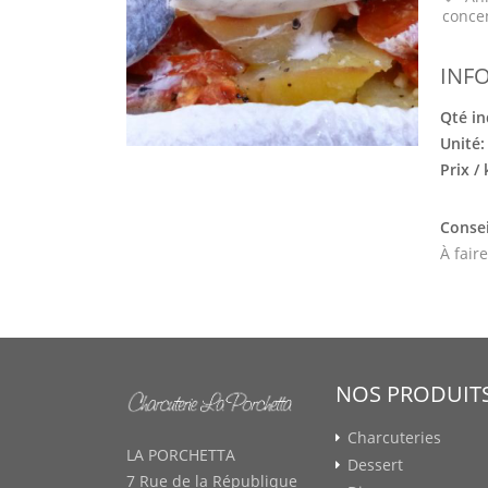
conce
INF
Qté in
Unité
Prix /
Consei
À fair
NOS PRODUIT
Charcuteries
LA PORCHETTA
Dessert
7 Rue de la République