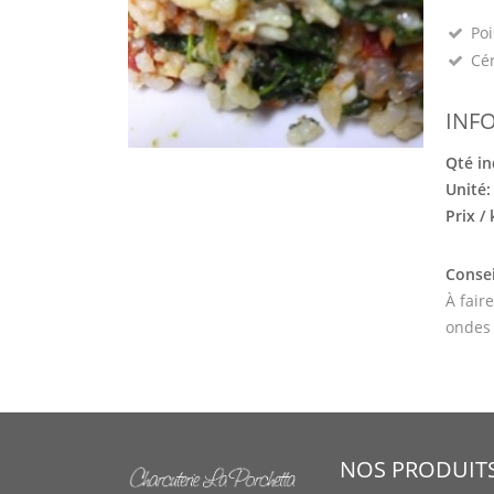
Poi
Cé
INF
Qté in
Unité
Prix /
Consei
À fair
ondes
NOS PRODUIT