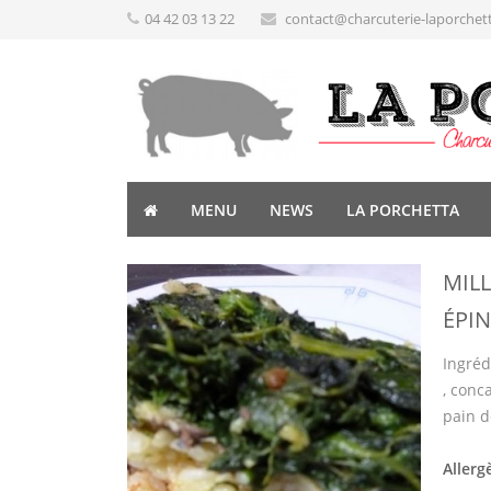
04 42 03 13 22
contact@charcuterie-laporchet
MENU
NEWS
LA PORCHETTA
MILL
ÉPI
Ingrédi
, conc
pain de
Allerg