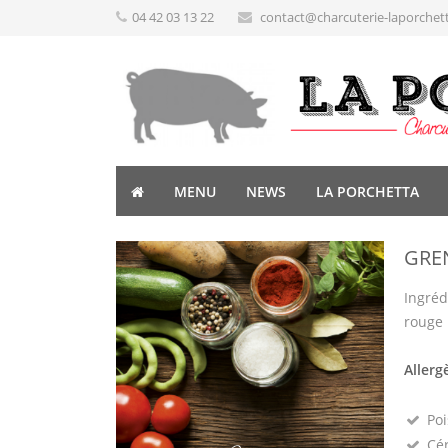
04 42 03 13 22
contact@charcuterie-laporchet
MENU
NEWS
LA PORCHETTA
GRE
Ingréd
rouge 
Allerg
Poi
Cé