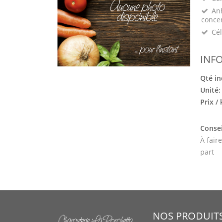
Anh
conce
Cél
INF
Qté in
Unité
Prix /
Consei
À fair
part
NOS PRODUIT