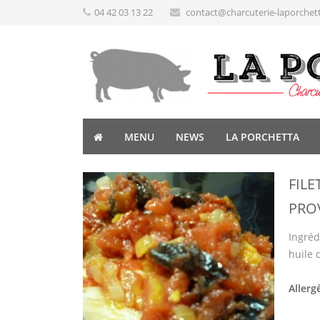
04 42 03 13 22
contact@charcuterie-laporchet
MENU
NEWS
LA PORCHETTA
FILE
PRO
Ingrédi
huile d
Allerg