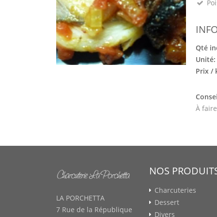
Poi
INF
Qté in
Unité
Prix /
Consei
À fair
NOS PRODUIT
Charcuteries
LA PORCHETTA
Dessert
7 Rue de la République
Divers