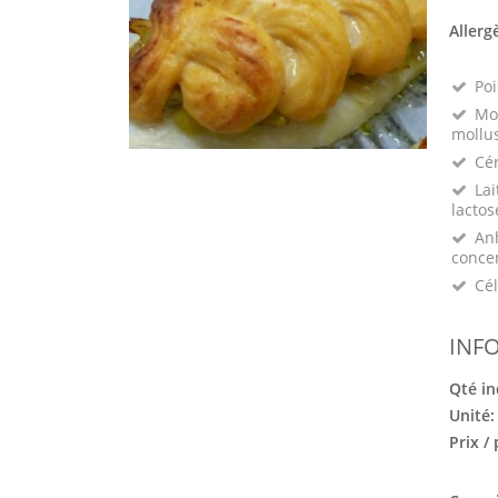
Allerg
Poi
Mo
mollu
Cé
Lai
lactos
Anh
conce
Cél
INF
Qté in
Unité
Prix /