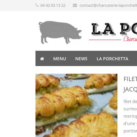
04 42 03 13 22
contact@charcuterie-laporchet
MENU
NEWS
LA PORCHETTA
FILE
JAC
filet 
surmon
mering
d'une 
portio