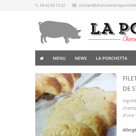
04 42 03 13 22
contact@charcuterie-laporchet
MENU
NEWS
LA PORCHETTA
FIL
DE S
Ingréd
champi
d'une 
Allerg