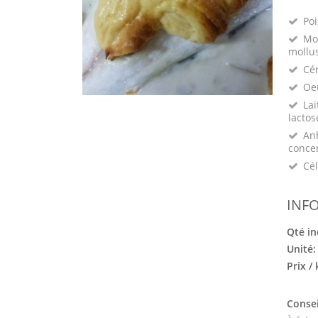
Poi
Mo
mollu
Cé
Oeu
Lai
lactos
Anh
conce
Cél
INF
Qté in
Unité
Prix /
Consei