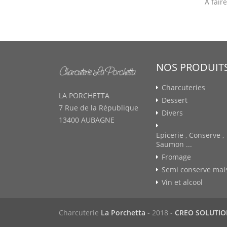
À fair
NOS PRODUIT
Charcuteries
LA PORCHETTA
Dessert
7 Rue de la République
Divers
13400 AUBAGNE
Epicerie , Conserve ,
Saumon ...
Fromage
Semi conserve mai
Vin et alcool
Charcuterie
La Porchetta
- 2018 -
CREO SOLUTI