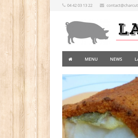
04 42 03 13 22
contact@charcute
MENU
NEWS
L