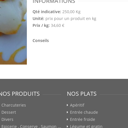
INFORMATIONS
Qté indicative:
250,00 Kg
Unité:
prix pour un produit en kg
Prix / kg:
34,60 €
Conseils
NOS PRODUITS
NOS PLATS
Charcuteries
Apéritif
Dessert
Entrée chaude
Divers
Entrée froide
Epicerie , Conserve , Saumon ...
Légume et gratin