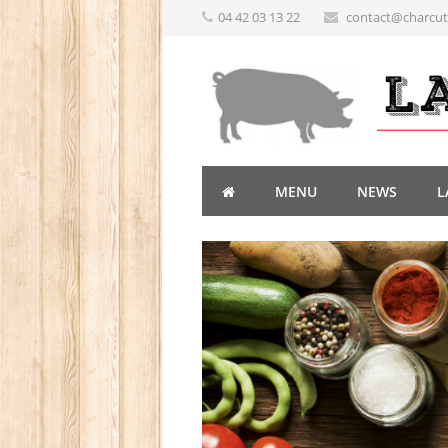
04 42 03 13 22
contact@charcute
MENU
NEWS
L