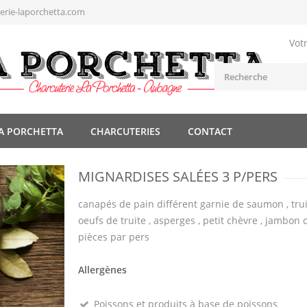
rie-laporchetta.com
Vot
A PORCHETTA
CHARCUTERIES
CONTACT
MIGNARDISES SALÉES 3 P/PERS
canapés de pain différent garnie de saumon , trui
oeufs de truite , asperges , petit chèvre , jambon c
pièces par pers
Allergènes
Poissons et produits à base de poissons