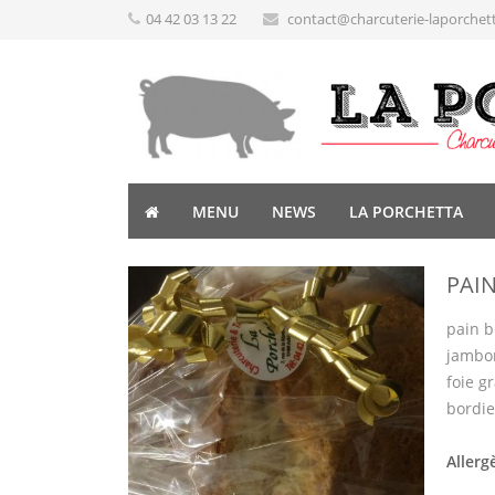
04 42 03 13 22
contact@charcuterie-laporchet
MENU
NEWS
LA PORCHETTA
PAIN
pain b
jambon
foie g
bordie
Allerg