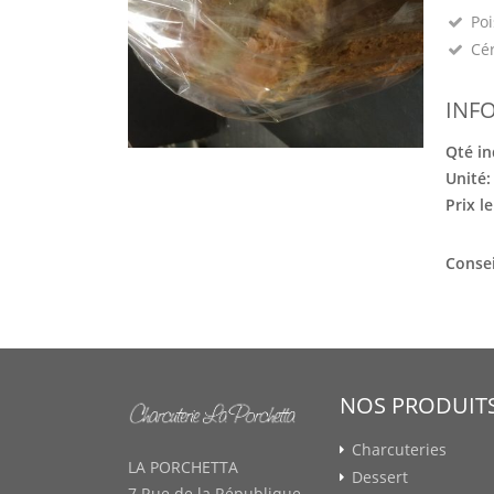
Poi
Cé
INF
Qté in
Unité
Prix l
Consei
NOS PRODUIT
Charcuteries
LA PORCHETTA
Dessert
7 Rue de la République