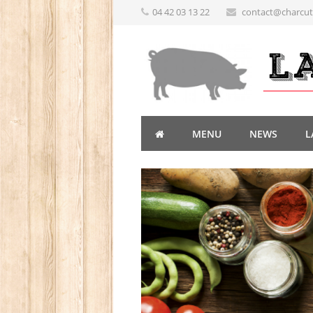
04 42 03 13 22
contact@charcute
MENU
NEWS
L