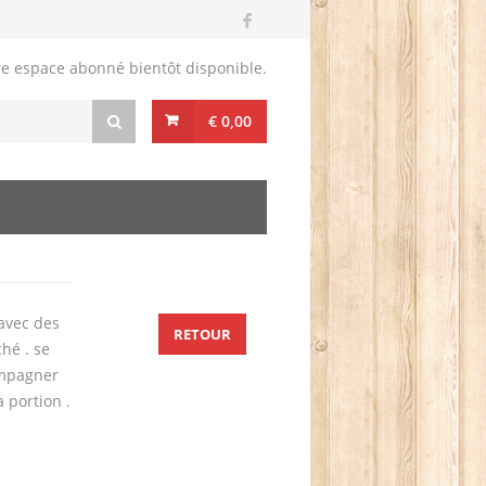
re espace abonné bientôt disponible.
€ 0,00
 avec des
RETOUR
hé . se
ompagner
 portion .