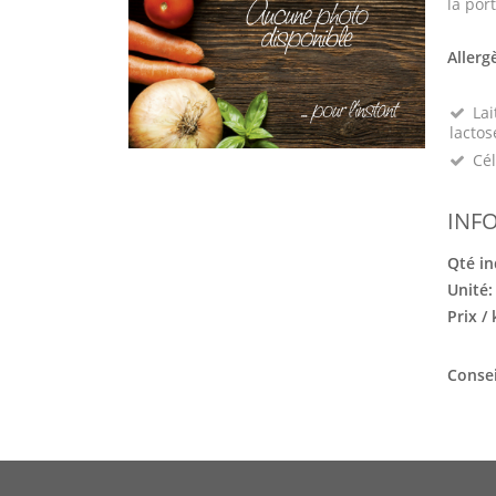
la port
Allerg
Lai
lactos
Cél
INF
Qté in
Unité
Prix /
Consei