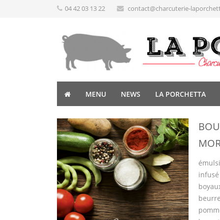
04 42 03 13 22
contact@charcuterie-laporchet
MENU
NEWS
LA PORCHETTA
BOUD
MOR
émulsi
infus
boyaux
beurre
pomme 