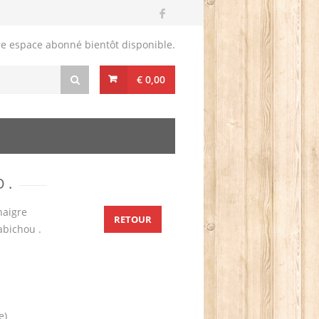
re espace abonné bientôt disponible.
€ 0,00
 .
naigre
RETOUR
abichou .
e)