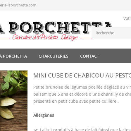
rie-laporchetta.com
Vot
A PORCHETTA
CHARCUTERIES
CONTACT
MINI CUBE DE CHABICOU AU PESTO
Petite brunoise de légumes poëllée déglacé au vi
balsamique 5 ans et décoré d'une chantilly de ch
présenté en petit cube avec petite cuillère .
Allergènes
Lait et produits à base de lait (ainsi que lactos