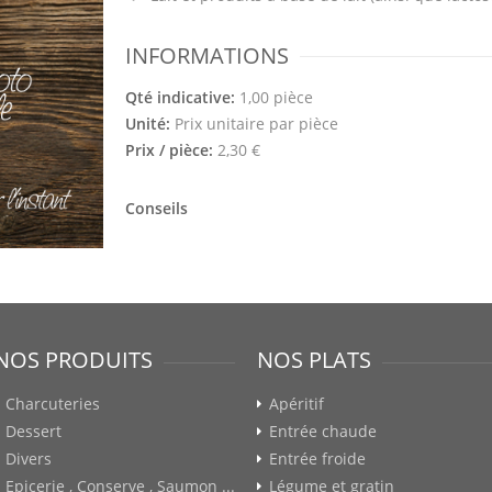
INFORMATIONS
Qté indicative:
1,00 pièce
Unité:
Prix unitaire par pièce
Prix / pièce:
2,30 €
Conseils
NOS PRODUITS
NOS PLATS
Charcuteries
Apéritif
Dessert
Entrée chaude
Divers
Entrée froide
Epicerie , Conserve , Saumon ...
Légume et gratin