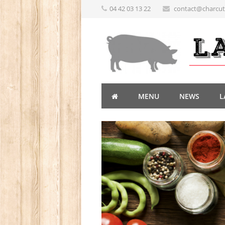
04 42 03 13 22
contact@charcute
MENU
NEWS
L