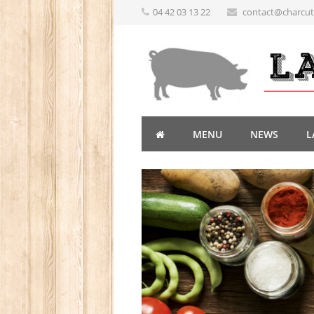
04 42 03 13 22
contact@charcute
MENU
NEWS
L