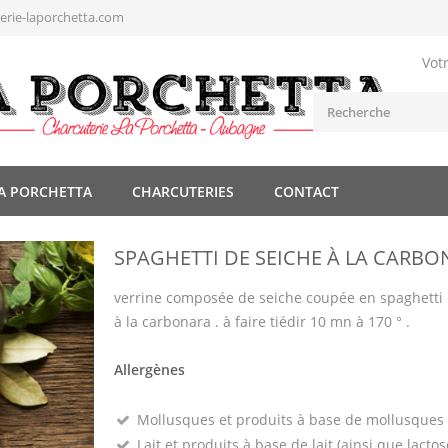
rie-laporchetta.com
Vot
A PORCHETTA
CHARCUTERIES
CONTACT
SPAGHETTI DE SEICHE À LA CARB
verrine composée de seiche coupée en spaghetti 
à la carbonara . à faire tiédir 10 mn à 170 ° .
Allergènes
Mollusques et produits à base de mollusques
Lait et produits à base de lait (ainsi que lactos