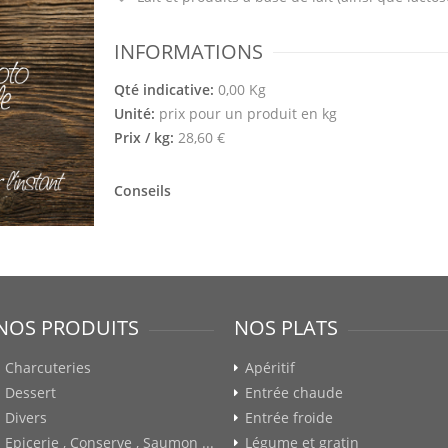
INFORMATIONS
Qté indicative:
0,00 Kg
Unité:
prix pour un produit en kg
Prix / kg:
28,60 €
Conseils
NOS PRODUITS
NOS PLATS
Charcuteries
Apéritif
Dessert
Entrée chaude
Divers
Entrée froide
Epicerie , Conserve , Saumon ...
Légume et gratin