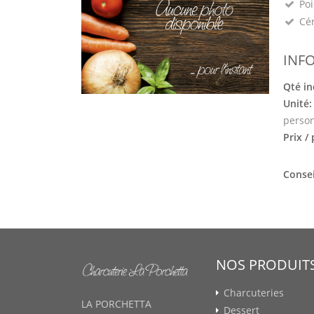
Poi
Cé
INF
Qté in
Unité
perso
Prix /
Consei
NOS PRODUIT
Charcuteries
LA PORCHETTA
Dessert