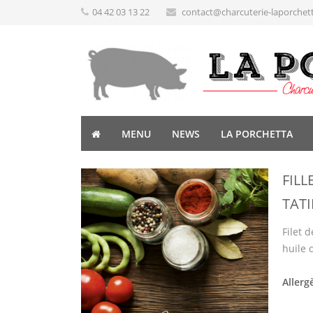
04 42 03 13 22
contact@charcuterie-laporchet
MENU
NEWS
LA PORCHETTA
FILL
TAT
Filet d
huile d
Allerg