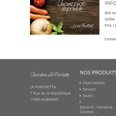
INF
Qté in
Unité
Prix /
Consei
NOS PRODUIT
Charcuteries
LA PORCHETTA
Dessert
7 Rue de la République
Divers
13400 AUBAGNE
Epicerie , Conserve ,
Saumon ...