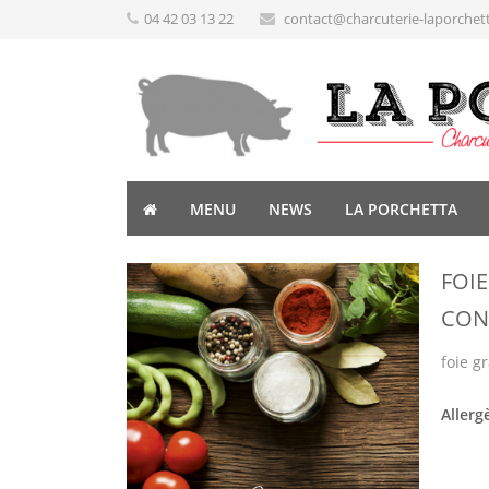
04 42 03 13 22
contact@charcuterie-laporchet
MENU
NEWS
LA PORCHETTA
FOIE
CON
foie gr
Allerg