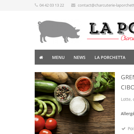
04 42 03 13 22
contact@charcuterie-laporchet
MENU
NEWS
LA PORCHETTA
GRE
CIB
Lotte, 
Allerg
Poi