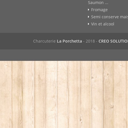
Saumon ...
Fromage
Semi conserve mai
Vin et alcool
Charcuterie
La Porchetta
- 2018 -
CREO SOLUTI