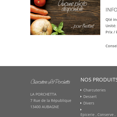
INF
Qté in
Unité
Prix /
Consei
NOS PRODUIT
Charcuteries
LA PORCHETTA
Dessert
7 Rue de la République
Divers
13400 AUBAGNE
Epicerie , Conserve ,