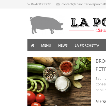
04 42 03 13 22
contact@charcuterie-laporchet
MENU
NEWS
LA PORCHETTA
BRO
PET
Saumon
Consei
papill
Allerg