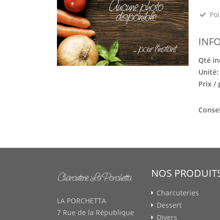
Poi
INF
Qté in
Unité
Prix /
Consei
NOS PRODUIT
Charcuteries
LA PORCHETTA
Dessert
7 Rue de la République
Divers