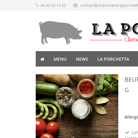
04 42 03 13 22
contact@charcuterie-laporchet
MENU
NEWS
LA PORCHETTA
BEU
G
Allerg
Lai
lactos