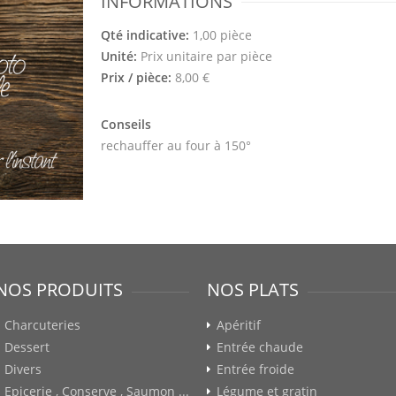
INFORMATIONS
Qté indicative:
1,00 pièce
Unité:
Prix unitaire par pièce
Prix / pièce:
8,00 €
Conseils
rechauffer au four à 150°
NOS PRODUITS
NOS PLATS
Charcuteries
Apéritif
Dessert
Entrée chaude
Divers
Entrée froide
Epicerie , Conserve , Saumon ...
Légume et gratin