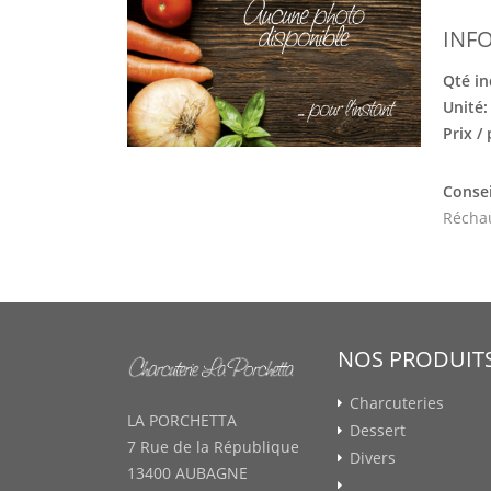
INF
Qté in
Unité
Prix /
Consei
Réchau
NOS PRODUIT
Charcuteries
LA PORCHETTA
Dessert
7 Rue de la République
Divers
13400 AUBAGNE