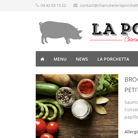
04 42 03 13 22
contact@charcuterie-laporchet
MENU
NEWS
LA PORCHETTA
BRO
PET
Saumon
Consei
papill
Allerg