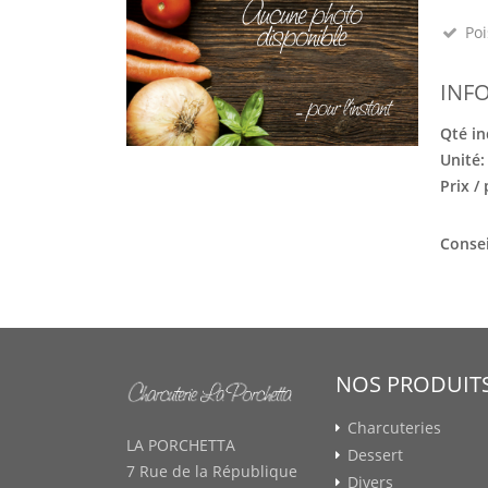
Poi
INF
Qté in
Unité
Prix /
Consei
NOS PRODUIT
Charcuteries
LA PORCHETTA
Dessert
7 Rue de la République
Divers