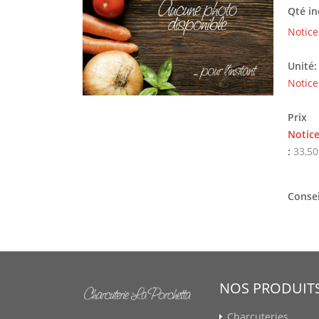
Qté in
Notice
Unité:
Notice
Prix
Notic
:
33,50
Consei
NOS PRODUIT
Charcuteries