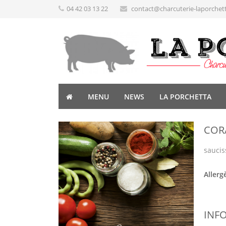
04 42 03 13 22
contact@charcuterie-laporchet
MENU
NEWS
LA PORCHETTA
COR
saucis
Allerg
INF