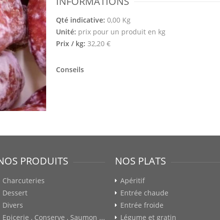
INFORMATIONS
Qté indicative:
0,00 Kg
Unité:
prix pour un produit en kg
Prix / kg:
32,20 €
Conseils
NOS PRODUITS
NOS PLATS
Charcuteries
Apéritif
Dessert
Entrée chaude
Divers
Entrée froide
Epicerie , Conserve , Saumon ...
Légume et gratin