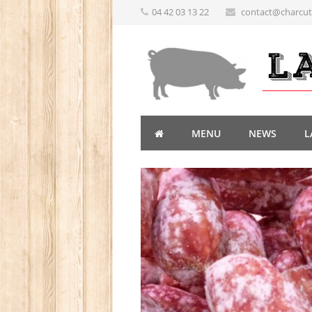
04 42 03 13 22
contact@charcute
MENU
NEWS
L