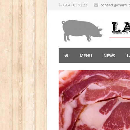
04 42 03 13 22
contact@charcute
MENU
NEWS
L