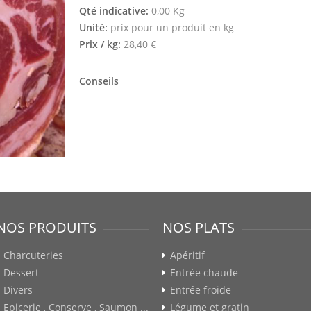
Qté indicative:
0,00 Kg
Unité:
prix pour un produit en kg
Prix / kg:
28,40 €
Conseils
NOS PRODUITS
NOS PLATS
Charcuteries
Apéritif
Dessert
Entrée chaude
Divers
Entrée froide
Epicerie , Conserve , Saumon ...
Légume et gratin