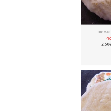
FROMAGE
Pi
2,50€