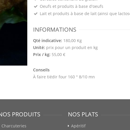
Oeufs et produits à base d'oeufs
Lait et produits à base de lait (ainsi que lactos
INFORMATIONS
Qté indicative:
180,00 Kg
Unité:
prix pour un produit en kg
Prix / kg:
55,00 €
Conseils
À faire tiédir four 160 ° 8/10 mn
NOS PRODUITS
NOS PLATS
Charcuteries
Apéritif