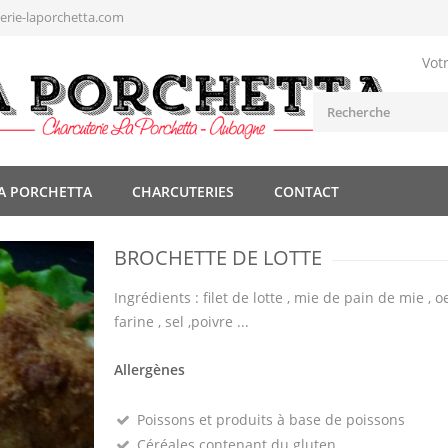
rie-laporchetta.com
Vot
A PORCHETTA
CHARCUTERIES
CONTACT
BROCHETTE DE LOTTE
Ingrédients : filet de lotte , mie de pain de mie , o
farine , sel ,poivre ...
Allergènes
Poissons et produits à base de poissons
Céréales contenant du gluten