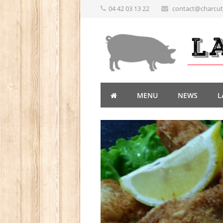
04 42 03 13 22
contact@charcute
MENU
NEWS
L