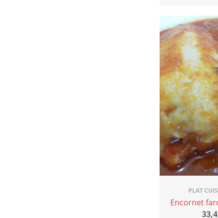
PLAT CUI
Encornet farc
33,4