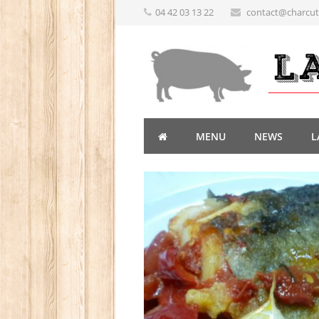
04 42 03 13 22
contact@charcute
MENU
NEWS
L