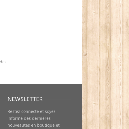
ndes
NEWSLETTER
Restez connecté et soyez
informé des dernières
nouveautés en boutique et