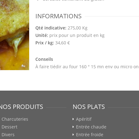
INFORMATIONS
Qté indicative:
275,00 Kg
Unité:
prix pour un produit en kg
Prix / kg:
34,60 €
Conseils
À faire tiédir au four 160 ° 15 mn env ou micro o
NOS PRODUITS
NOS PLATS
Charcuteries
Apéritif
Dessert
Entrée chaude
Divers
Entrée froide