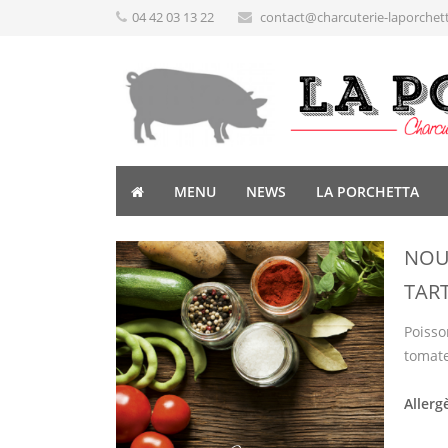
04 42 03 13 22
contact@charcuterie-laporchet
MENU
NEWS
LA PORCHETTA
NOUV
TAR
Poisso
tomate
Allerg