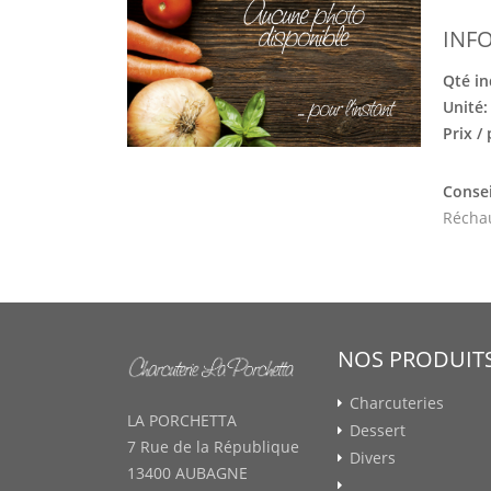
INF
Qté in
Unité
Prix /
Consei
Réchau
NOS PRODUIT
Charcuteries
LA PORCHETTA
Dessert
7 Rue de la République
Divers
13400 AUBAGNE