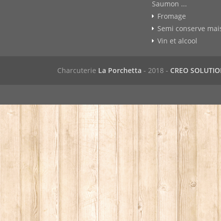
Saumon ...
Fromage
Semi conserve mai
Vin et alcool
Charcuterie
La Porchetta
- 2018 -
CREO SOLUTI