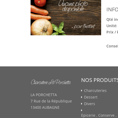
INF
Qté in
Unité
Prix /
Consei
NOS PRODUIT
Charcuteries
LA PORCHETTA
Dessert
7 Rue de la République
Divers
13400 AUBAGNE
Epicerie , Conserve ,