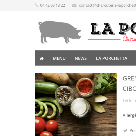
04 42 03 13 22
contact@charcuterie-laporchet
MENU
NEWS
LA PORCHETTA
GRE
CIB
Lotte, 
Allerg
Poi