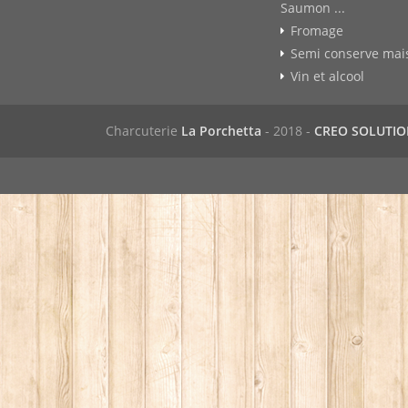
Saumon ...
Fromage
Semi conserve mai
Vin et alcool
Charcuterie
La Porchetta
- 2018 -
CREO SOLUTI