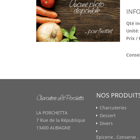
INF
Qté in
Unité
Prix /
Consei
NOS PRODUIT
Charcuteries
LA PORCHETTA
Dessert
7 Rue de la République
Divers
13400 AUBAGNE
Epicerie , Conserve ,