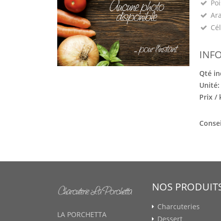
Poi
Ara
Cél
INF
Qté in
Unité
Prix /
Consei
NOS PRODUIT
Charcuteries
LA PORCHETTA
Dessert