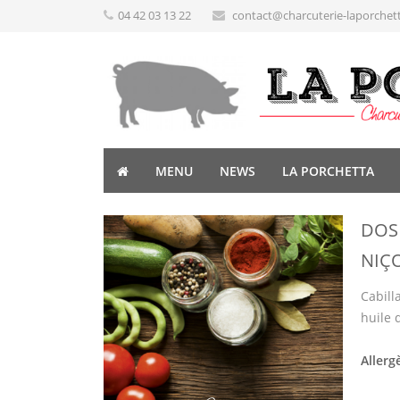
04 42 03 13 22
contact@charcuterie-laporchet
MENU
NEWS
LA PORCHETTA
DOS
NIÇ
Cabilla
huile d
Allerg