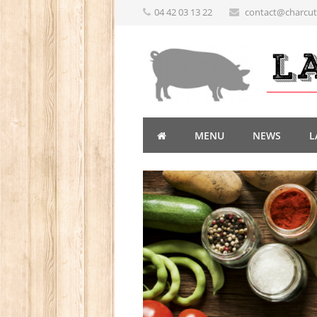
04 42 03 13 22
contact@charcute
MENU
NEWS
L