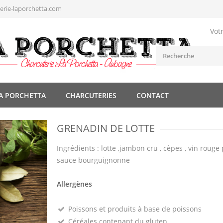
rie-laporchetta.com
Vot
A PORCHETTA
CHARCUTERIES
CONTACT
GRENADIN DE LOTTE
Ingrédients : lotte ,jambon cru , cèpes , vin rouge
sauce bourguignonne
Allergènes
Poissons et produits à base de poissons
Céréales contenant du gluten