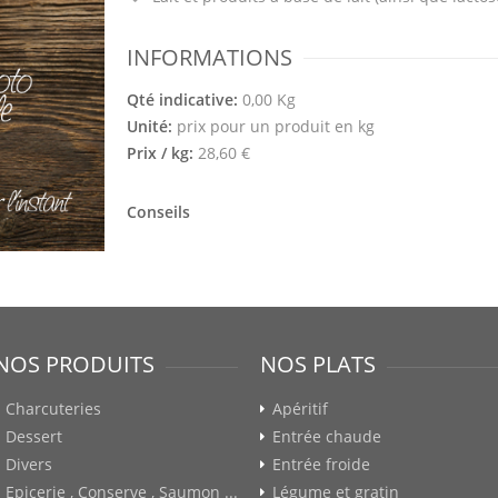
INFORMATIONS
Qté indicative:
0,00 Kg
Unité:
prix pour un produit en kg
Prix / kg:
28,60 €
Conseils
NOS PRODUITS
NOS PLATS
Charcuteries
Apéritif
Dessert
Entrée chaude
Divers
Entrée froide
Epicerie , Conserve , Saumon ...
Légume et gratin