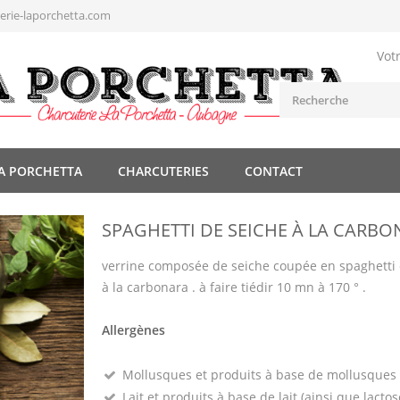
rie-laporchetta.com
Vot
A PORCHETTA
CHARCUTERIES
CONTACT
SPAGHETTI DE SEICHE À LA CARB
verrine composée de seiche coupée en spaghetti 
à la carbonara . à faire tiédir 10 mn à 170 ° .
Allergènes
Mollusques et produits à base de mollusques
Lait et produits à base de lait (ainsi que lactos