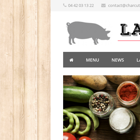
04 42 03 13 22
contact@charcute
MENU
NEWS
L