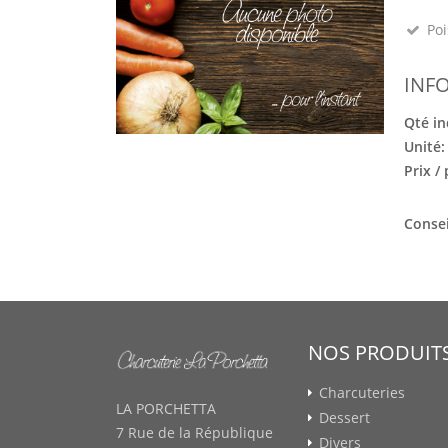
Poi
INF
Qté in
Unité
Prix /
Consei
NOS PRODUIT
Charcuteries
LA PORCHETTA
Dessert
7 Rue de la République
Divers