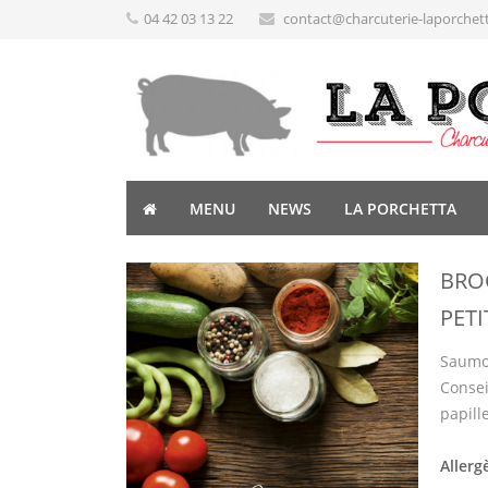
04 42 03 13 22
contact@charcuterie-laporchet
MENU
NEWS
LA PORCHETTA
BRO
PET
Saumon
Consei
papill
Allerg