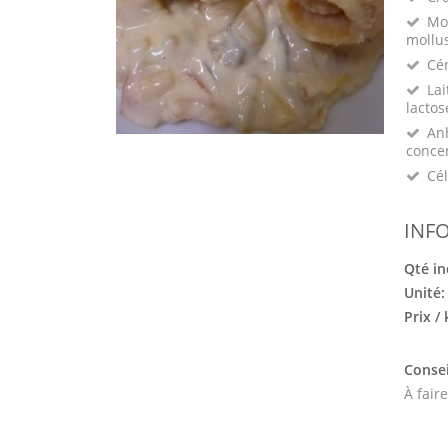
Mo
mollu
Cé
Lai
lactos
Anh
conce
Cél
INF
Qté in
Unité
Prix /
Consei
À fair