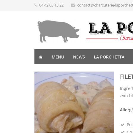
04 42 03 13 22
contact@charcuterie-laporchet
MENU
NEWS
LA PORCHETTA
FILE
Ingrédi
, vin b
Allerg
Poi
Cru