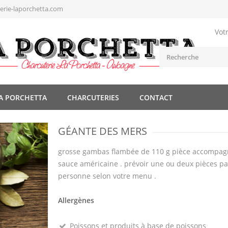
rie-laporchetta.com
Vot
A PORCHETTA
CHARCUTERIES
CONTACT
GÉANTE DES MERS
grosse gambas flambée de 110 g pièce accompag
sauce américaine . prévoir une ou deux pièces pa
personne selon votre menu .
Allergènes
Poissons et produits à base de poissons