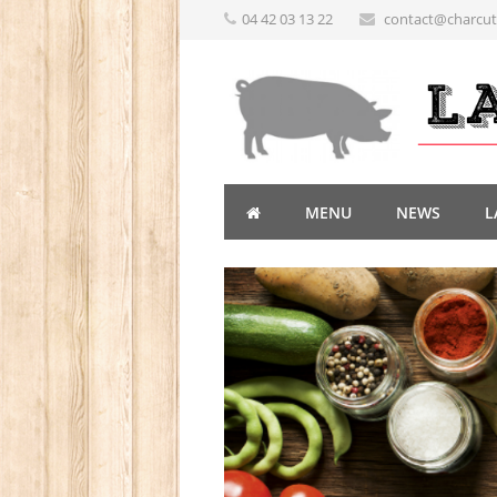
04 42 03 13 22
contact@charcute
MENU
NEWS
L