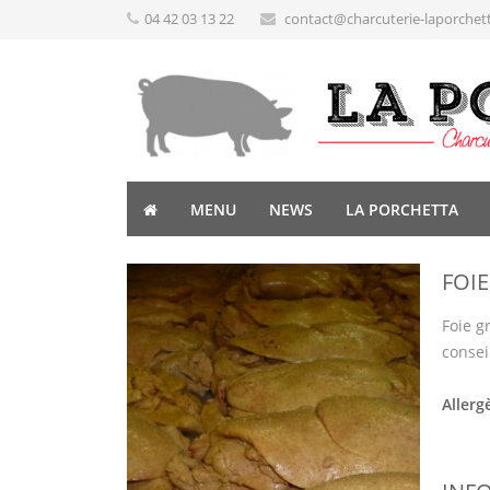
04 42 03 13 22
contact@charcuterie-laporchet
MENU
NEWS
LA PORCHETTA
FOI
Foie g
consei
Allerg