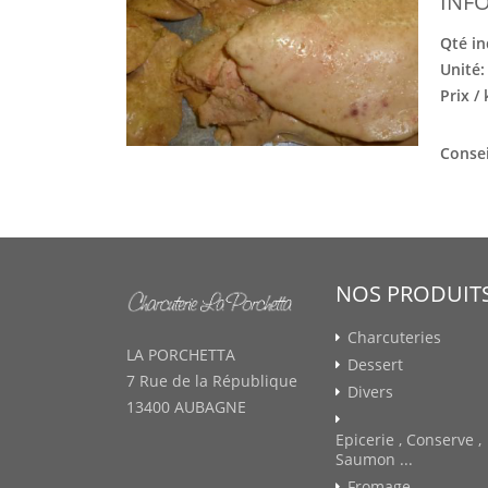
INF
Qté in
Unité
Prix /
Consei
NOS PRODUIT
Charcuteries
LA PORCHETTA
Dessert
7 Rue de la République
Divers
13400 AUBAGNE
Epicerie , Conserve ,
Saumon ...
Fromage