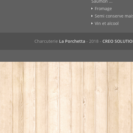
Saumon ...
Fromage
Semi conserve mai
Vin et alcool
Charcuterie
La Porchetta
- 2018 -
CREO SOLUTI