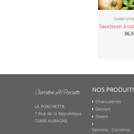
CHARCUTER
Saucisson à cui
36,5
NOS PRODUIT
Charcuteries
LA PORCHETTA
Dessert
7 Rue de la République
Divers
13400 AUBAGNE
Epicerie , Conserve ,