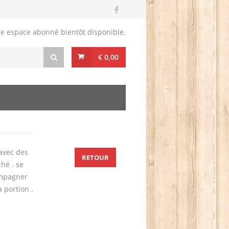
re espace abonné bientôt disponible.
€ 0,00
 avec des
RETOUR
hé . se
ompagner
 portion .