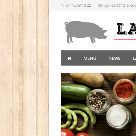
04 42 03 13 22
contact@charcute
MENU
NEWS
L