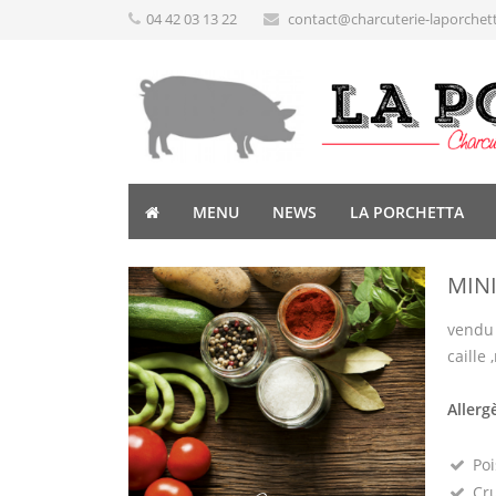
04 42 03 13 22
contact@charcuterie-laporchet
MENU
NEWS
LA PORCHETTA
MINI
vendu 
caille
Allerg
Poi
Cru