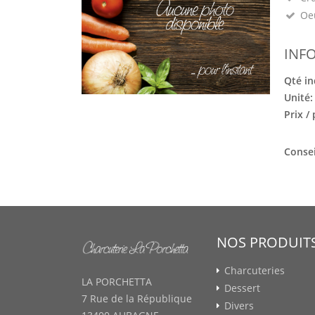
Oeu
INF
Qté in
Unité
Prix /
Consei
NOS PRODUIT
Charcuteries
LA PORCHETTA
Dessert
7 Rue de la République
Divers