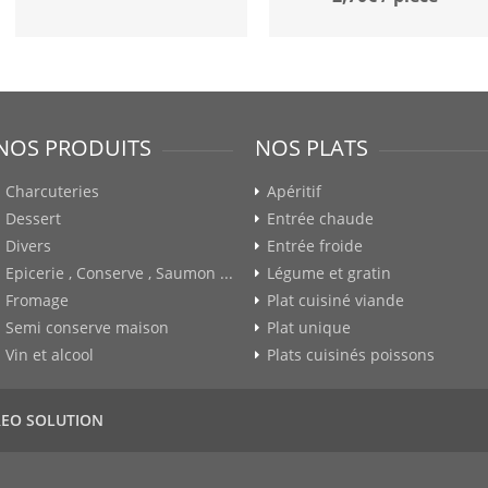
NOS PRODUITS
NOS PLATS
Charcuteries
Apéritif
Dessert
Entrée chaude
Divers
Entrée froide
Epicerie , Conserve , Saumon ...
Légume et gratin
Fromage
Plat cuisiné viande
Semi conserve maison
Plat unique
Vin et alcool
Plats cuisinés poissons
REO SOLUTION