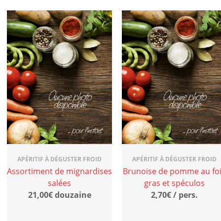
APÉRITIF À DÉGUSTER FROID
APÉRITIF À DÉGUSTER FROID
Assortiment de mignardises
Brunoise de pomme au fo
salées
gras et spéculos
21,00€ douzaine
2,70€ / pers.