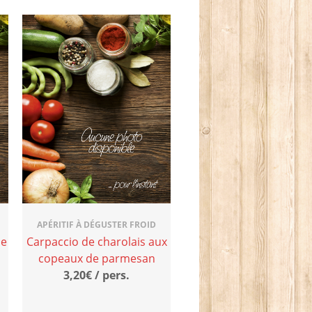
APÉRITIF À DÉGUSTER FROID
ie
Carpaccio de charolais aux
copeaux de parmesan
3,20€ / pers.