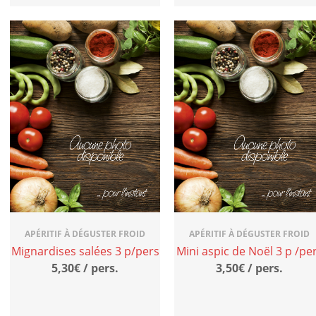
APÉRITIF À DÉGUSTER FROID
APÉRITIF À DÉGUSTER FROID
Mignardises salées 3 p/pers
Mini aspic de Noël 3 p /pe
5,30€ / pers.
3,50€ / pers.