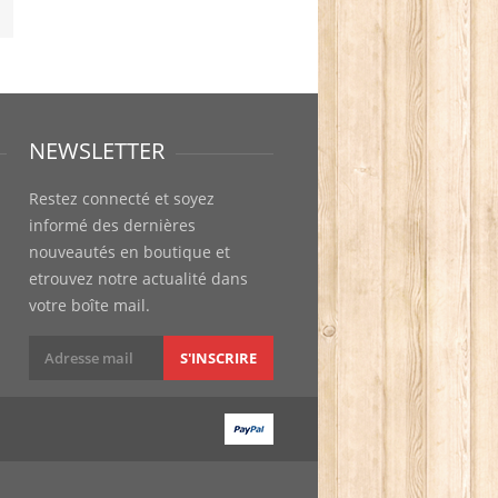
NEWSLETTER
Restez connecté et soyez
informé des dernières
nouveautés en boutique et
etrouvez notre actualité dans
votre boîte mail.
S'INSCRIRE