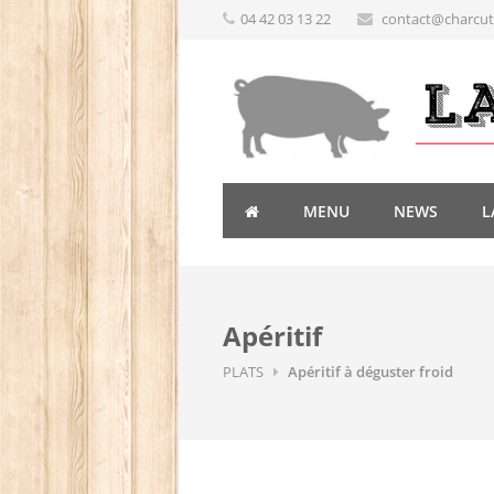
04 42 03 13 22
contact@charcute
MENU
NEWS
L
Apéritif
PLATS
Apéritif à déguster froid