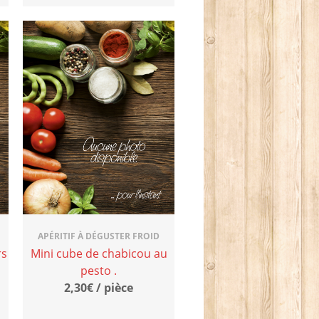
APÉRITIF À DÉGUSTER FROID
rs
Mini cube de chabicou au
pesto .
2,30€ / pièce