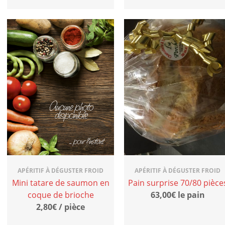
APÉRITIF À DÉGUSTER FROID
APÉRITIF À DÉGUSTER FROID
Mini tatare de saumon en
Pain surprise 70/80 pièce
coque de brioche
63,00€ le pain
2,80€ / pièce