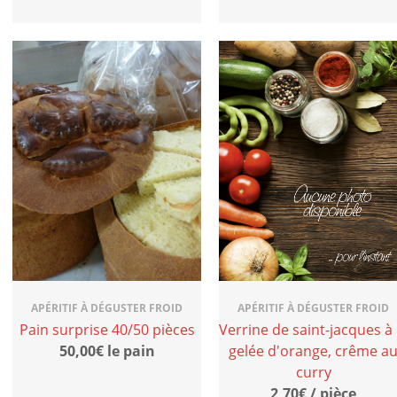
APÉRITIF À DÉGUSTER FROID
APÉRITIF À DÉGUSTER FROID
Pain surprise 40/50 pièces
Verrine de saint-jacques à 
50,00€ le pain
gelée d'orange, crême a
curry
2,70€ / pièce