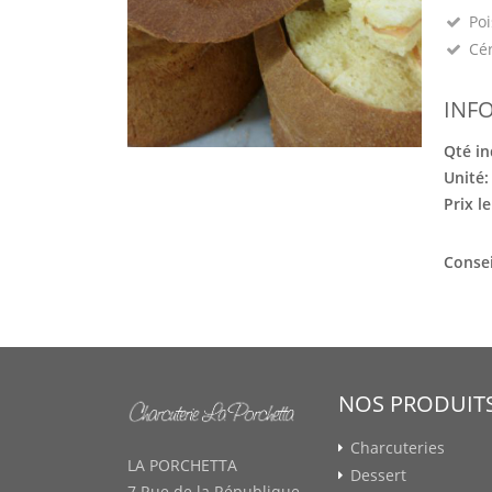
Poi
Cé
INF
Qté in
Unité
Prix l
Consei
NOS PRODUIT
Charcuteries
LA PORCHETTA
Dessert
7 Rue de la République