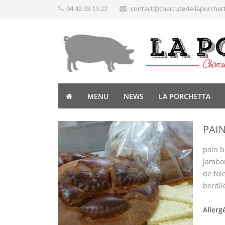
04 42 03 13 22
contact@charcuterie-laporchet
MENU
NEWS
LA PORCHETTA
PAIN
pain b
jambon
de foi
bordiie
Allerg