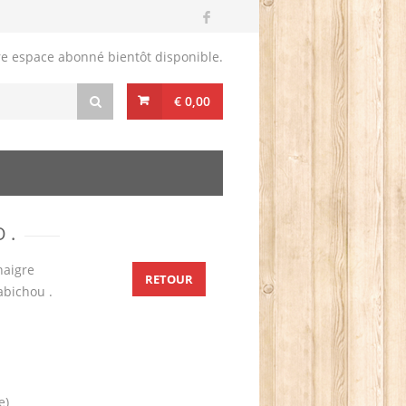
re espace abonné bientôt disponible.
€ 0,00
 .
naigre
RETOUR
abichou .
e)