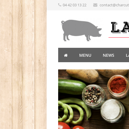
04 42 03 13 22
contact@charcute
MENU
NEWS
L