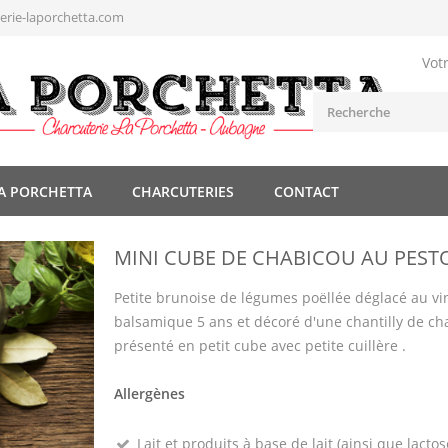
rie-laporchetta.com
Vot
A PORCHETTA
CHARCUTERIES
CONTACT
MINI CUBE DE CHABICOU AU PESTO
Petite brunoise de légumes poëllée déglacé au vi
balsamique 5 ans et décoré d'une chantilly de ch
présenté en petit cube avec petite cuillère .
Allergènes
Lait et produits à base de lait (ainsi que lactos