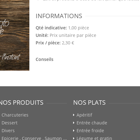
INFORMATIONS
Qté indicative:
1,00 pièce
Unité:
Prix unitaire par pièce
Prix / pièce:
2,30 €
Conseils
NOS PRODUITS
NOS PLATS
Charcuteries
Apéritif
Dessert
Entrée chaude
Divers
Entrée froide
Epicerie , Conserve , Saumon ...
Légume et gratin