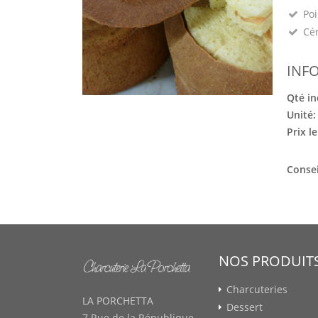
Poi
Cé
INF
Qté in
Unité
Prix l
Consei
NOS PRODUIT
Charcuteries
LA PORCHETTA
Dessert
7 Rue de la République