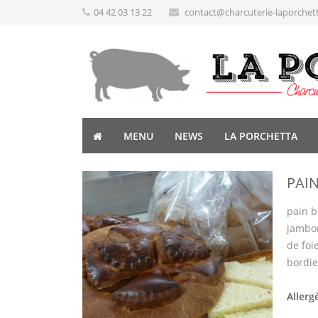
04 42 03 13 22
contact@charcuterie-laporchet
MENU
NEWS
LA PORCHETTA
PAIN
pain b
jambon
de foi
bordie
Allerg