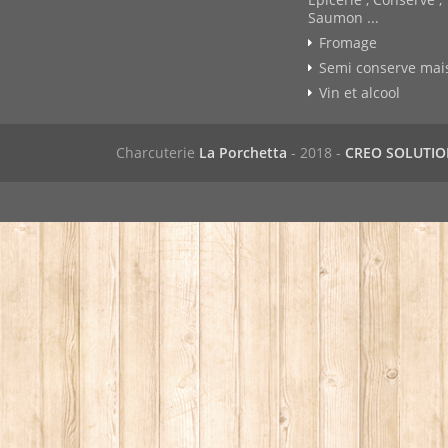
Saumon ...
Fromage
Semi conserve mai
Vin et alcool
Charcuterie
La Porchetta
- 2018 -
CREO SOLUTI