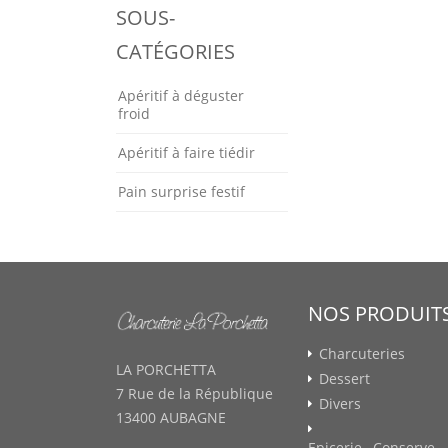
SOUS-
CATÉGORIES
Apéritif à déguster
froid
Apéritif à faire tiédir
Pain surprise festif
NOS PRODUIT
Charcuteries
LA PORCHETTA
Dessert
7 Rue de la République
Divers
13400 AUBAGNE
Epicerie , Conserve ,